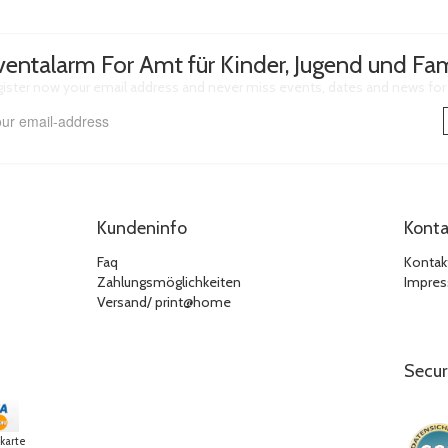
ventalarm For Amt für Kinder, Jugend und Fam
ister now your email address and never miss events, dates and news for A
Kundeninfo
Konta
Faq
Kontak
Zahlungsmöglichkeiten
Impre
Versand/ print@home
Secur
tkarte