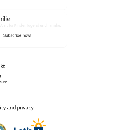
ilie
mt für Kinder, Jugend und Familie.
Subscribe now!
kt
t
ssum
ity and privacy