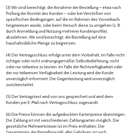
(3) Wir sind berechtigt, die Annahme der Bestellung – etwa nach
Prüfung der Bonität des Kunden – oder bei Verstößen von
spezifischen Bedingungen, auf die im Rahmen des Vorverkaufs
hingewiesen wurde, oder beim Versuch diese zu umgehen (z. B.
durch Anmeldung und Nutzung mehrerer Kundenprofile),
abzulehnen. Wir sind berechtigt, die Bestellung auf eine
haushaltsübliche Menge zu begrenzen.
(4) Der Vertragsschluss erfolgt unter dem Vorbehalt, im Falle nicht
richtiger oder nicht ordnungsgemäßer Selbstbelieferung, nicht
oder nur teilweise zu leisten. Im Falle der Nichtverfügbarkeit oder
der nur teilweisen Verfügbarkeit der Leistung wird der Kunde
unverzüglich informiert. Die Gegenleistung wird unverzüglich
zurückerstattet.
(5) Der Vertragstext wird von uns gespeichert und wird dem
Kunden per E-Mail nach Vertragsschluss zugesandt.
(6) Die Preise können die aufgedruckten Kartenpreise übersteigen.
Die Zahlung ist mit verschiedenen Zahlungsarten möglich. Die
gesetzliche Mehrwertsteuer ist im Preis enthalten. Der
Gesamtpreis der Bestellung inkl. aller Gebühren ist nach